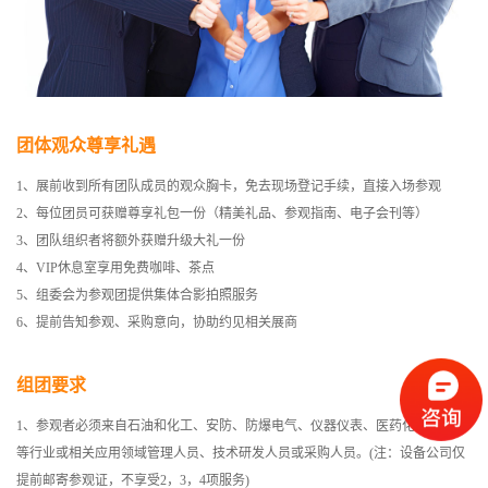
团体观众尊享礼遇
1、展前收到所有团队成员的观众胸卡，免去现场登记手续，直接入场参观
2、每位团员可获赠尊享礼包一份（精美礼品、参观指南、电子会刊等）
3、团队组织者将额外获赠升级大礼一份
4、VIP休息室享用免费咖啡、茶点
5、组委会为参观团提供集体合影拍照服务
6、提前告知参观、采购意向，协助约见相关展商
组团要求
1、参观者必须来自石油和化工、安防、防爆电气、仪器仪表、医药化工、塑胶
等行业或相关应用领域管理人员、技术研发人员或采购人员。(注：设备公司仅
提前邮寄参观证，不享受2，3，4项服务)